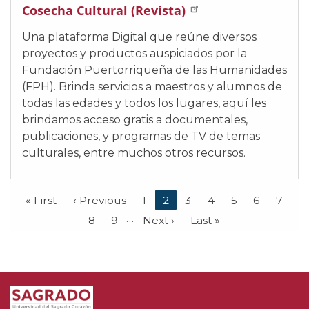
Cosecha Cultural (Revista)
Una plataforma Digital que reúne diversos
proyectos y productos auspiciados por la
Fundación Puertorriqueña de las Humanidades
(FPH). Brinda servicios a maestros y alumnos de
todas las edades y todos los lugares, aquí les
brindamos acceso gratis a documentales,
publicaciones, y programas de TV de temas
culturales, entre muchos otros recursos.
F
« First
P
‹ Previous
P
1
C
2
P
3
P
4
P
5
P
6
P
7
i
r
a
u
a
a
a
a
a
…
P
8
P
9
N
Next ›
L
Last »
r
e
g
r
g
g
g
g
g
a
a
e
a
s
v
e
r
e
e
e
e
e
g
g
x
s
t
i
e
e
e
t
t
p
o
n
p
p
a
u
t
a
a