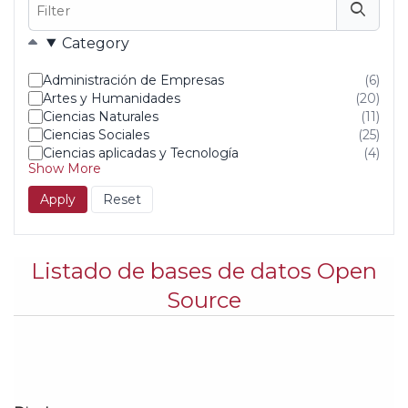
Filter
Filters
Category
Administración de Empresas
(6)
resu
Artes y Humanidades
(20)
fou
resu
Ciencias Naturales
(11)
fou
resu
Ciencias Sociales
(25)
fou
resu
Ciencias aplicadas y Tecnología
(4)
fou
resu
Show More
fou
Listado de bases de datos Open
Source