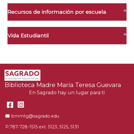
Recursos de información por escuela
Vida Estudiantil
Biblioteca Madre María Teresa Guevara
En Sagrado hay un lugar para ti
Facebook
Instagram
Email Address
bmmtg@sagrado.edu
P.787-728-1515 ext. 5123, 5125, 5131